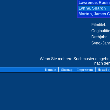
Lawrence, Rosin
Lynne, Sharon
Morton, James C
Filmtitel:
Originaltite
Drehjahr:
Sync.-Jahr
Wenn Sie mehrere Suchmuster eingeben,
nach dem
Kontakt
Sitemap
Impressum
Hosted 