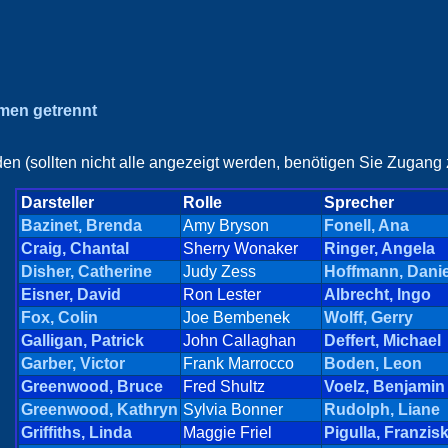
amen getrennt
en (sollten nicht alle angezeigt werden, benötigen Sie Zugang z
Darsteller
Rolle
Sprecher
Bazinet, Brenda
Amy Bryson
Fonell, Ana
Craig, Chantal
Sherry Wonaker
Ringer, Angela
Disher, Catherine
Judy Zess
Hoffmann, Danie
Eisner, David
Ron Lester
Albrecht, Ingo
Fox, Colin
Joe Bembenek
Wolff, Gerry
Galligan, Patrick
John Callaghan
Deffert, Michael
Garber, Victor
Frank Marrocco
Boden, Leon
Greenwood, Bruce
Fred Shultz
Voelz, Benjamin
Greenwood, Kathryn
Sylvia Bonner
Rudolph, Liane
Griffiths, Linda
Maggie Friel
Pigulla, Franzis