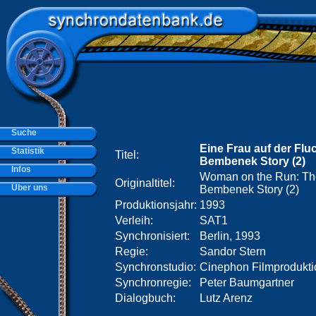
Suche
Eine Frau auf der Flu
Statistik
Titel:
Bembenek Story (2)
Infos
Woman on the Run: Th
Originaltitel:
Über uns
Bembenek Story (2)
Produktionsjahr:
1993
Verleih:
SAT1
Synchronisiert:
Berlin, 1993
Regie:
Sandor Stern
Synchronstudio:
Cinephon Filmprodukti
Synchronregie:
Peter Baumgartner
Dialogbuch:
Lutz Arenz