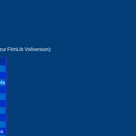
ur FilmLib Vollversion):
la
ka