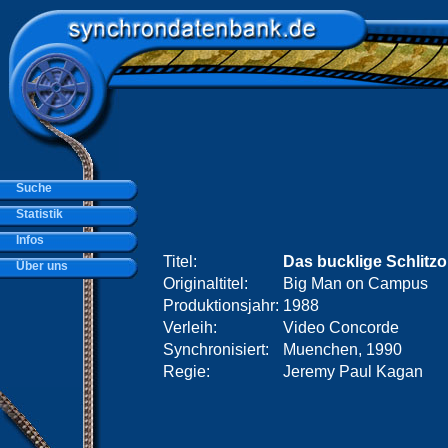
Suche
Statistik
Infos
Titel:
Das bucklige Schlitzo
Über uns
Originaltitel:
Big Man on Campus
Produktionsjahr:
1988
Verleih:
Video Concorde
Synchronisiert:
Muenchen, 1990
Regie:
Jeremy Paul Kagan