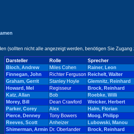
namen
en (sollten nicht alle angezeigt werden, benötigen Sie Zugang z
Darsteller
Rolle
Sprecher
Bloch, Andrew
Miles Cohen
Rainer, Leon
Finnegan, John
Richter Ferguson
Reichelt, Walter
Graham, Gerrit
Stanley Hoyle
Glemnitz, Reinhard
Howard, Mel
Regisseur
Brock, Reinhard
Katz, Allan
Bob
Roebke, Willi
Morey, Bill
Dean Crawford
Weicker, Herbert
Parker, Corey
Alex
Halm, Florian
Pierce, Denney
Tony Bowers
Moog, Philipp
Reeves, Scott
Anheizer
Lubowski, Manou
Shimerman, Armin
Dr. Oberlander
Brock, Reinhard