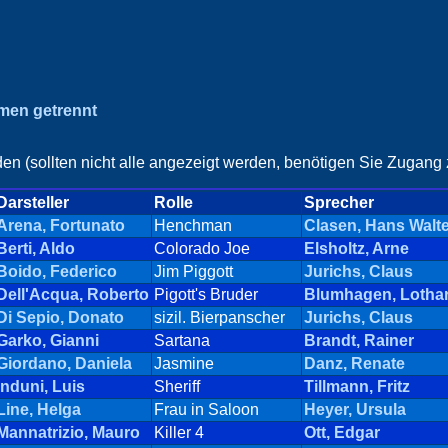
amen getrennt
en (sollten nicht alle angezeigt werden, benötigen Sie Zugang z
Darsteller
Rolle
Sprecher
Arena, Fortunato
Henchman
Clasen, Hans Walte
Berti, Aldo
Colorado Joe
Elsholtz, Arne
Boido, Federico
Jim Piggott
Jurichs, Claus
Dell'Acqua, Roberto
Pigott's Bruder
Blumhagen, Lotha
Di Sepio, Donato
sizil. Bierpanscher
Jurichs, Claus
Garko, Gianni
Sartana
Brandt, Rainer
Giordano, Daniela
Jasmine
Danz, Renate
Induni, Luis
Sheriff
Tillmann, Fritz
Line, Helga
Frau in Saloon
Heyer, Ursula
Mannatrizio, Mauro
Killer 4
Ott, Edgar