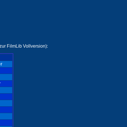
ur FilmLib Vollversion):
r
r