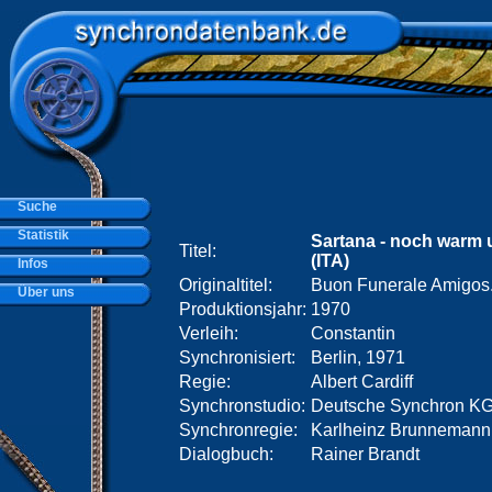
Suche
Statistik
Sartana - noch warm 
Titel:
(ITA)
Infos
Originaltitel:
Buon Funerale Amigos.
Über uns
Produktionsjahr:
1970
Verleih:
Constantin
Synchronisiert:
Berlin, 1971
Regie:
Albert Cardiff
Synchronstudio:
Deutsche Synchron KG,
Synchronregie:
Karlheinz Brunnemann
Dialogbuch:
Rainer Brandt