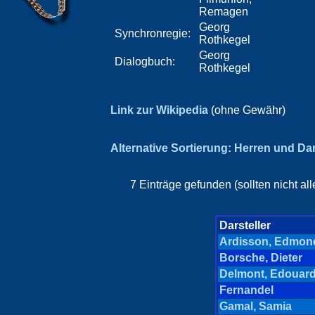
Remagen
Georg
Synchronregie:
Rothkegel
Georg
Dialogbuch:
Rothkegel
Link zur Wikipedia
(ohne Gewähr)
Alternative Sortierung: Herren und D
7 Einträge gefunden (sollten nicht a
Darsteller
Ardisson, Edmon
Borsche, Dieter
Delmont, Edouar
Fernandel
Gamal, Samia