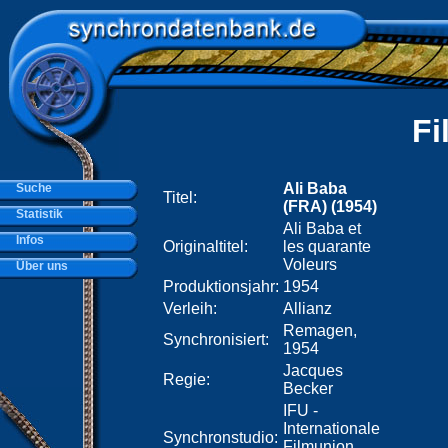
Fi
Ali Baba
Suche
Titel:
(FRA) (1954)
Statistik
Ali Baba et
Infos
Originaltitel:
les quarante
Voleurs
Über uns
Produktionsjahr:
1954
Verleih:
Allianz
Remagen,
Synchronisiert:
1954
Jacques
Regie:
Becker
IFU -
Internationale
Synchronstudio:
Filmunion,