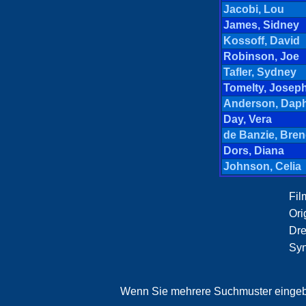
Jacobi, Lou
James, Sidney
Kossoff, David
Robinson, Joe
Tafler, Sydney
Tomelty, Josep
Anderson, Dap
Day, Vera
de Banzie, Bre
Dors, Diana
Johnson, Celia
Film
Orig
Dre
Syn
Wenn Sie mehrere Suchmuster eingebe