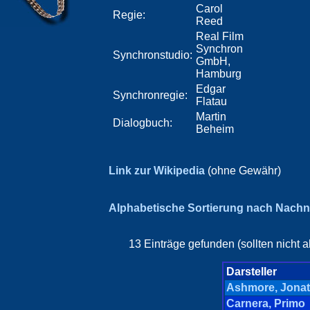
Carol
Regie:
Reed
Real Film
Synchron
Synchronstudio:
GmbH,
Hamburg
Edgar
Synchronregie:
Flatau
Martin
Dialogbuch:
Beheim
Link zur Wikipedia
(ohne Gewähr)
Alphabetische Sortierung nach Nach
13 Einträge gefunden (sollten nicht 
Darsteller
Ashmore, Jona
Carnera, Primo