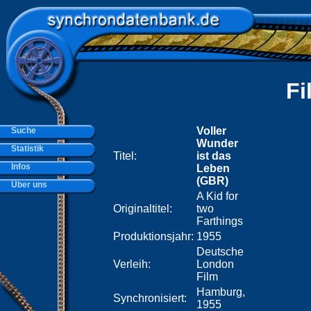
Fi
Voller
Suche
Wunder
Statistik
Titel:
ist das
Infos
Leben
(GBR)
Über uns
A Kid for
Originaltitel:
two
Farthings
Produktionsjahr:
1955
Deutsche
Verleih:
London
Film
Hamburg,
Synchronisiert:
1955