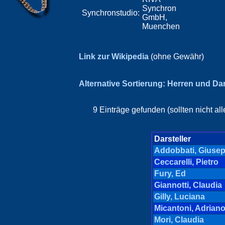
Synchron
Synchronstudio:
GmbH,
Muenchen
Link zur Wikipedia
(ohne Gewähr)
Alternative Sortierung: Herren und D
9 Einträge gefunden (sollten nicht a
Darsteller
Addobbati, Giuse
Ceccarelli, Pietro
Fury, Ed
Giannotti, Claudia
Gilly, Luciana
Micantoni, Adrian
Mori, Claudia