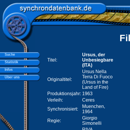
Fi
Ursus, der
Suche
Titel:
Unbesiegbare
Statistik
(ITA)
Infos
Ursus Nella
Terra Di Fuoco
Über uns
Originaltitel:
(Ursus in the
Land of Fire)
Produktionsjahr:
1963
Verleih:
Ceres
Muenchen,
Synchronisiert:
1964
Giorgio
Regie:
Simonelli
RIVA