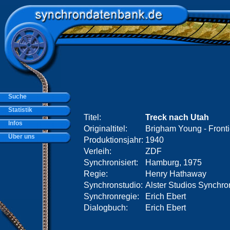
Suche
Statistik
Titel:
Treck nach Utah
Infos
Originaltitel:
Brigham Young - Front
Über uns
Produktionsjahr:
1940
Verleih:
ZDF
Synchronisiert:
Hamburg, 1975
Regie:
Henry Hathaway
Synchronstudio:
Alster Studios Synch
Synchronregie:
Erich Ebert
Dialogbuch:
Erich Ebert