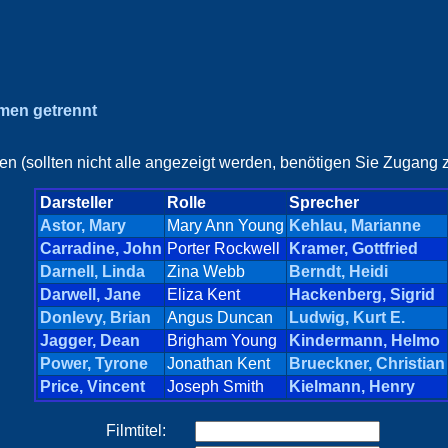
amen getrennt
en (sollten nicht alle angezeigt werden, benötigen Sie Zugang z
Darsteller
Rolle
Sprecher
Astor, Mary
Mary Ann Young
Kehlau, Marianne
Carradine, John
Porter Rockwell
Kramer, Gottfried
Darnell, Linda
Zina Webb
Berndt, Heidi
Darwell, Jane
Eliza Kent
Hackenberg, Sigrid
Donlevy, Brian
Angus Duncan
Ludwig, Kurt E.
Jagger, Dean
Brigham Young
Kindermann, Helmo
Power, Tyrone
Jonathan Kent
Brueckner, Christian
Price, Vincent
Joseph Smith
Kielmann, Henry
Filmtitel: