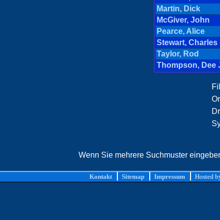
Martin, Dick
McGiver, John
Pearce, Alice
Stewart, Charles
Taylor, Rod
Thompson, Dee 
Fi
Or
Dr
Sy
Wenn Sie mehrere Suchmuster eingeben, 
Kontakt
Sitemap
Impressum
Hosted 