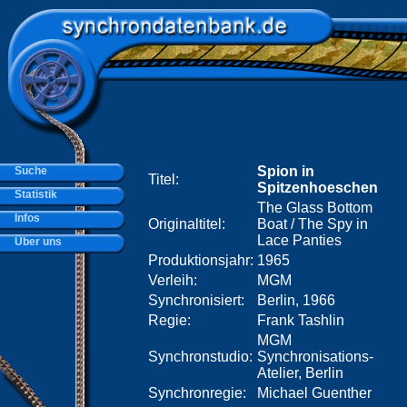
Spion in
Suche
Titel:
Spitzenhoeschen
Statistik
The Glass Bottom
Infos
Originaltitel:
Boat / The Spy in
Lace Panties
Über uns
Produktionsjahr:
1965
Verleih:
MGM
Synchronisiert:
Berlin, 1966
Regie:
Frank Tashlin
MGM
Synchronstudio:
Synchronisations-
Atelier, Berlin
Synchronregie:
Michael Guenther