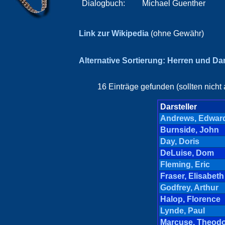
Dialogbuch:
Michael Guenther
Link zur Wikipedia
(ohne Gewähr)
Alternative Sortierung: Herren und D
16 Einträge gefunden (sollten nicht
Darsteller
Andrews, Edwar
Burnside, John
Day, Doris
DeLuise, Dom
Fleming, Eric
Fraser, Elisabeth
Godfrey, Arthur
Halop, Florence
Lynde, Paul
Marcuse, Theod