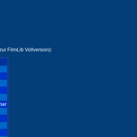
ur FilmLib Vollversion):
mar