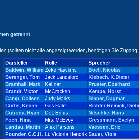
amen getrennt
en (sollten nicht alle angezeigt werden, benötigen Sie Zugang z
Darsteller
Rolle
Sprecher
Baldwin, William
Zeke Hawkins
Boell, Nicolas
Berenger, Tom
Jack Landsford
Klebsch, K.Dieter
Bramhall, Mark
Kellner
Prueter, Eberhard
Brandt, Victor
McCracken
Kempe, Horst
Camp, Colleen
Judy Marks
Biener, Dagmar
Curtis, Keene
Gus Hale
Richter-Reinick, Diet
Cutrona, Ryan
Det. Ennis
Nitschke, Hans
Foch, Nina
Mrs. McEvoy
Gressmann, Evelyn
Landau, Martin
Alex Parsons
Vaessen, Eric
Pounder, C.C.H.
Lt. Victoria Hendrix
Sauer, Viola