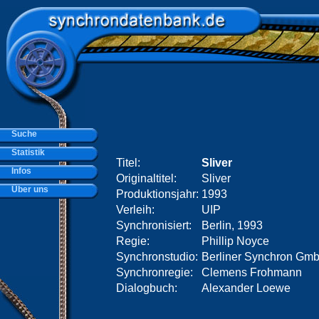
Suche
Statistik
Titel:
Sliver
Infos
Originaltitel:
Sliver
Über uns
Produktionsjahr:
1993
Verleih:
UIP
Synchronisiert:
Berlin, 1993
Regie:
Phillip Noyce
Synchronstudio:
Berliner Synchron Gm
Synchronregie:
Clemens Frohmann
Dialogbuch:
Alexander Loewe