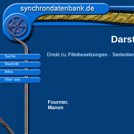
Dars
Direkt zu:
Filmbesetzungen
-
Serienbe
Suche
Statistik
Infos
Über uns
Fournier,
Manon