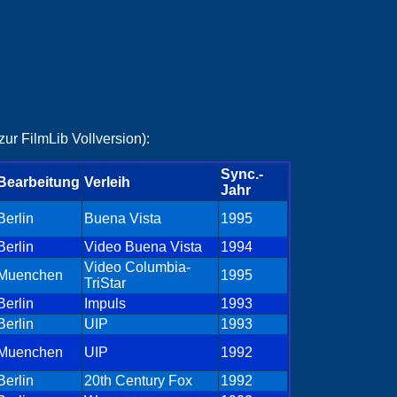
ur FilmLib Vollversion):
Sync.-
Bearbeitung
Verleih
Jahr
Berlin
Buena Vista
1995
Berlin
Video Buena Vista
1994
Video Columbia-
Muenchen
1995
TriStar
Berlin
Impuls
1993
Berlin
UIP
1993
Muenchen
UIP
1992
Berlin
20th Century Fox
1992