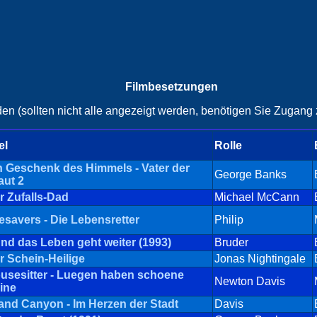
Filmbesetzungen
en (sollten nicht alle angezeigt werden, benötigen Sie Zugang z
el
Rolle
n Geschenk des Himmels - Vater der
George Banks
aut 2
r Zufalls-Dad
Michael McCann
fesavers - Die Lebensretter
Philip
.und das Leben geht weiter (1993)
Bruder
r Schein-Heilige
Jonas Nightingale
usesitter - Luegen haben schoene
Newton Davis
ine
and Canyon - Im Herzen der Stadt
Davis