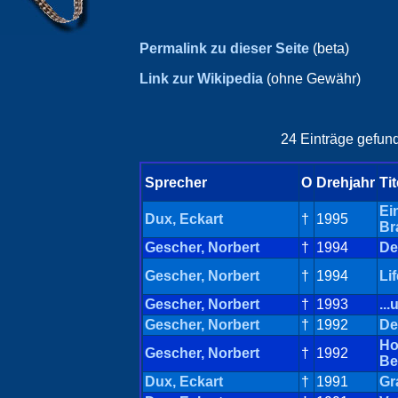
Permalink zu dieser Seite
(beta)
Link zur Wikipedia
(ohne Gewähr)
24 Einträge gefund
Sprecher
O
Drehjahr
Tit
Ei
Dux, Eckart
†
1995
Br
Gescher, Norbert
†
1994
De
Gescher, Norbert
†
1994
Li
Gescher, Norbert
†
1993
..
Gescher, Norbert
†
1992
De
Ho
Gescher, Norbert
†
1992
Be
Dux, Eckart
†
1991
Gr