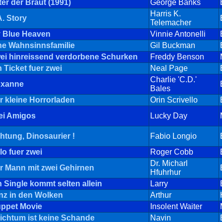
ter der Braut (1991)
George Banks
Harris K.
A. Story
Telemacher
 Blue Heaven
Vinnie Antonelli
ne Wahnsinnsfamilie
Gil Buckman
ei hinreissend verdorbene Schurken
Freddy Benson
n Ticket fuer zwei
Neal Page
Charlie 'C.D.'
xanne
Bales
r kleine Horrorladen
Orin Scrivello
ei Amigos
Lucky Day
htung, Dinosaurier !
Fabio Longio
lo fuer zwei
Roger Cobb
Dr. Micharl
r Mann mit zwei Gehirnen
Hfuhrhur
n Single kommt selten allein
Larry
nz in den Wolken
Arthur
ppet Movie
Insolent Waiter
ichtum ist keine Schande
Navin