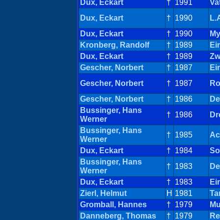
Dux, Eckart
†
1991
Va
Dux, Eckart
†
1990
L.
Dux, Eckart
†
1990
My
Kronberg, Randolf
†
1989
Ei
Dux, Eckart
†
1989
Zw
Gescher, Norbert
†
1987
Ei
Gescher, Norbert
†
1987
Ro
Gescher, Norbert
†
1986
De
Bussinger, Hans
†
1986
Dr
Werner
Bussinger, Hans
†
1985
Ac
Werner
Dux, Eckart
†
1984
So
Bussinger, Hans
†
1983
De
Werner
Dux, Eckart
†
1983
Ei
Zierl, Helmut
H
1981
Ta
Gromball, Hannes
†
1979
Mu
Danneberg, Thomas
†
1979
Re