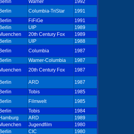
Berlin
Warner
1992
Berlin
Columbia-TriStar
1991
Berlin
FiFiGe
1991
Berlin
UIP
1989
Muenchen
20th Century Fox
1989
Berlin
UIP
1988
Berlin
Columbia
1987
Berlin
Warner-Columbia
1987
Muenchen
20th Century Fox
1987
Berlin
ARD
1987
Berlin
Tobis
1985
Berlin
Filmwelt
1985
Berlin
Tobis
1984
Hamburg
ARD
1989
Muenchen
Jugendfilm
1980
Berlin
CIC
1980