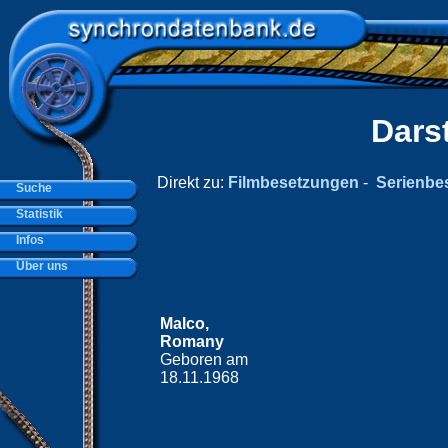
Dars
Direkt zu:
Filmbesetzungen
-
Serienbe
Suche
Statistik
Infos
Über uns
Malco,
Romany
Geboren am
18.11.1968