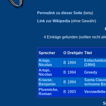
Permalink zu dieser Seite
(beta)
Link zur Wikipedia
(ohne Gewähr)
4 Einträge gefunden (sollten nicht a
Sprecher
O
Drehjahr
Titel
Artajo,
Entscheidu
B
1994
Nicolas
(1994)
Artajo,
B
1994
Greedy
Nicolas
Krause,
Santa Claus
B
1994
Benjamin
schoene Be
Pluemicke,
B
1993
Verzweifelt
Roman
S