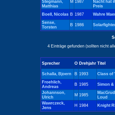
Stegmann,
M
1987
Nacht hat i
Matthias
Preis
Boell, Nicolas
B
1987
Wahre Mae
Sense,
B
1986
Solarfighte
Torsten
S
4 Einträge gefunden (sollten nicht a
Sprecher
O
Drehjahr
Titel
Schalla, Bjoern
B
1993
Class of 
Froehlich,
B
1985
Simon &
Andreas
Johannson,
MacGrud
M
1985
Ulrich
Loud
Wawrczeck,
H
1984
Knight R
Jens