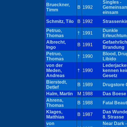
Singles -
Brueckner,
B
1992
Gemeinsa
Timm
einsam
Schmitz, Tilo
B
1992
Strassenki
Petruo,
Dunkle
†
1991
Thomas
Erleuchtun
Albrecht,
Gefaehrlic
B
1991
Ingo
Brandung
Petruo,
Blood, Dru
†
1990
Thomas
Libido
von der
Lederjacken
Meden,
†
1990
kennen kei
Andreas
Gesetz
Bierstedt,
B
1989
Drugstore
Detlef
Halm, Martin
M
1988
Das Boese
Ahrens,
B
1988
Fatal Beau
Thomas
Klages,
Das Wunder
B
1987
Matthias
8. Strasse
von
Near Dark -