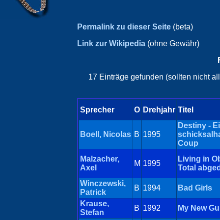
Permalink zu dieser Seite
(beta)
Link zur Wikipedia
(ohne Gewähr)
17 Einträge gefunden (sollten nicht a
Sprecher
O
Drehjahr
Titel
Destiny - E
Boell, Nicolas
B
1995
schicksalha
Coup
Malzacher,
Living in Ob
M
1995
Axel
Total abge
Winczewski,
B
1994
Bad Girls
Patrick
Krause,
B
1992
My New Gu
Stefan