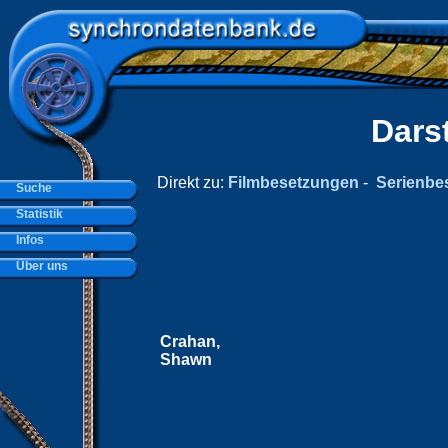
Dars
Direkt zu:
Filmbesetzungen
-
Serienbe
Suche
Statistik
Infos
Über uns
Crahan,
Shawn