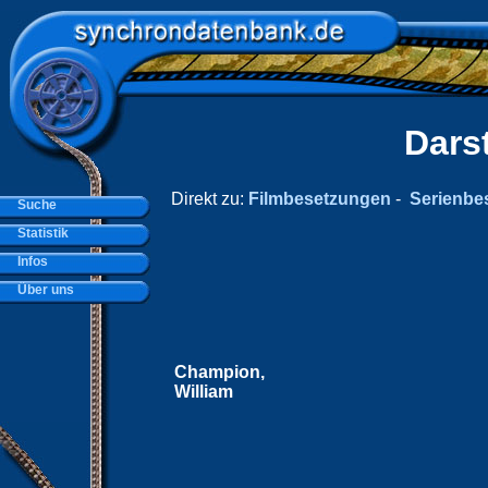
Dars
Direkt zu:
Filmbesetzungen
-
Serienbe
Suche
Statistik
Infos
Über uns
Champion,
William