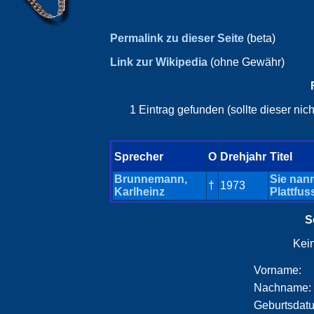
Permalink zu dieser Seite
(beta)
Link zur Wikipedia
(ohne Gewähr)
1 Eintrag gefunden (sollte dieser ni
Sprecher
O
Drehjahr
Titel
Brunnemann,
Sie nan
†
1973
Karlheinz
Plattfus
S
Kei
Vorname:
Nachname:
Geburtsdat