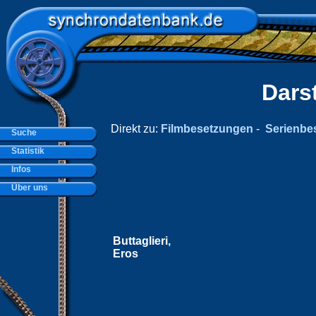
Dars
Direkt zu:
Filmbesetzungen
-
Serienbe
Suche
Statistik
Infos
Über uns
Buttaglieri,
Eros