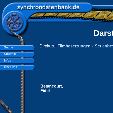
Dars
Direkt zu:
Filmbesetzungen
-
Serienbe
Suche
Statistik
Infos
Über uns
Betancourt,
Fidel