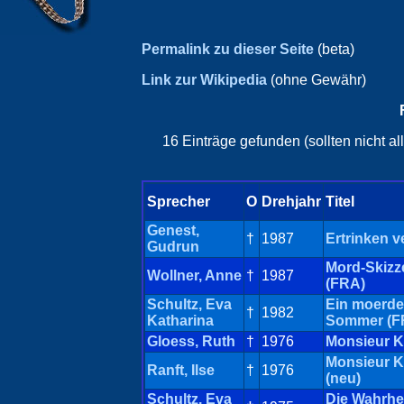
Permalink zu dieser Seite
(beta)
Link zur Wikipedia
(ohne Gewähr)
16 Einträge gefunden (sollten nicht a
Sprecher
O
Drehjahr
Titel
Genest,
†
1987
Ertrinken v
Gudrun
Mord-Skizz
Wollner, Anne
†
1987
(FRA)
Schultz, Eva
Ein moerde
†
1982
Katharina
Sommer (F
Gloess, Ruth
†
1976
Monsieur K
Monsieur K
Ranft, Ilse
†
1976
(neu)
Schultz, Eva
Die Wahrhei