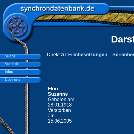
Dars
Direkt zu:
Filmbesetzungen
-
Serienbe
Suche
Statistik
Infos
Über uns
Flon,
Suzanne
Geboren am
28.01.1918
Verstorben
am
15.06.2005