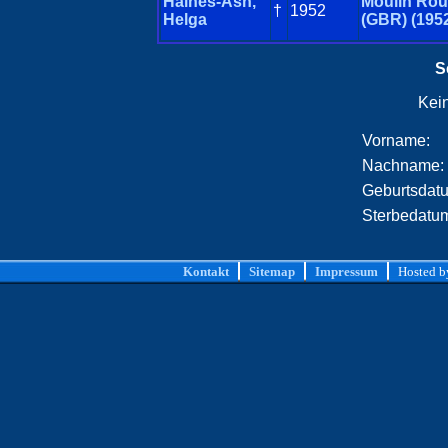
Haines-Ash,
Moulin Ro
†
1952
Helga
(GBR) (195
S
Kei
Vorname:
Nachname:
Geburtsdat
Sterbedatu
Kontakt
Sitemap
Impressum
Hosted 