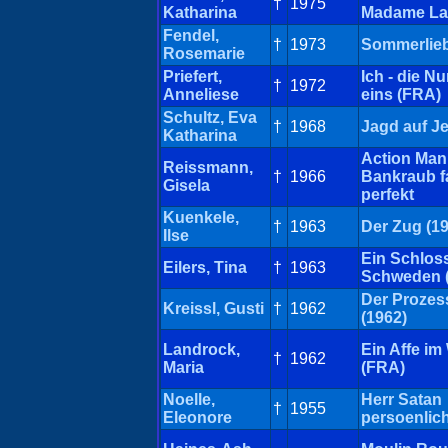
†
1975
Katharina
Madame La
Fendel,
†
1973
Sommerlieb
Rosemarie
Priefert,
Ich - die 
†
1972
Anneliese
eins (FRA)
Schultz, Eva
†
1968
Jagd auf Je
Katharina
Action Man
Reissmann,
†
1966
Bankraub f
Gisela
perfekt
Kuenkele,
†
1963
Der Zug (1
Ilse
Ein Schloss
Eilers, Tina
†
1963
Schweden (
Der Prozes
Kreissl, Gusti
†
1962
(1962)
Landrock,
Ein Affe im
†
1962
Maria
(FRA)
Noelle,
Herr Satan
†
1955
Eleonore
persoenlic