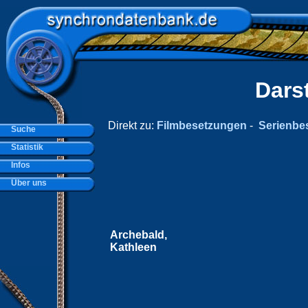
Dars
Direkt zu:
Filmbesetzungen
-
Serienbe
Suche
Statistik
Infos
Über uns
Archebald,
Kathleen