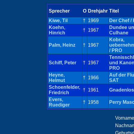
Sprecher
O
Drehjahr
Titel
Kiwe, Til
†
1969
Der Chef /
Koehn,
Dundee u
†
1967
Hinrich
Culhane
Kobra,
Palm, Heinz
†
1967
uebernehm
/ PRO
Tennissch
Schiff, Peter
†
1967
und Kanon
PRO
Heyne,
Auf der Flu
†
1966
Helmut
SAT
Schoenfelder,
†
1961
Gnadenlos
Friedrich
Evers,
†
1958
Perry Mas
Ruediger
Vorname
Nachna
Geburts