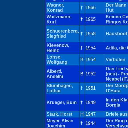
Wagner,
Der Mann 
†
1966
Konrad
Hut
Waitzmann,
Keinen Ce
†
1965
Kurt
Ringos K
Schuerenberg,
†
1958
Hausboot
Siegfried
Klevenow,
†
1954
Attila, die
Heinz
Lohse,
B
1954
Verboten
Wolfgang
Das Lied 
Alberti,
B
1952
(neu) - Pr
Anselm
Neapel (IT
Blumhagen,
Der Mord
†
1951
Lothar
O'Hara
In den Kl
Krueger, Bum
†
1949
Borgia
Stark, Horst
H
1947
Briefe au
Meyer, Alwin
Der Ring 
†
1944
Joachim
Verschwo