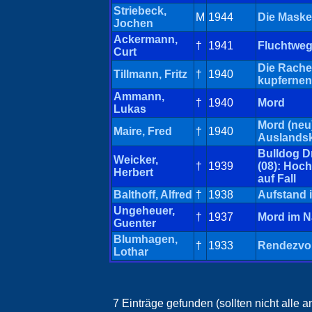
Striebeck,
M
1944
Die Maske
Jochen
Ackermann,
†
1941
Fluchtwe
Curt
Die Rache
Tillmann, Fritz
†
1940
kupfernen
Ammann,
†
1940
Mord
Lukas
Mord (neu)
Maire, Fred
†
1940
Auslands
Bulldog 
Weicker,
†
1939
(08): Hoch
Herbert
auf Fall
Balthoff, Alfred
†
1938
Aufstand 
Ungeheuer,
†
1937
Mord im N
Guenter
Blumhagen,
†
1933
Rendezvou
Lothar
7 Einträge gefunden (sollten nicht alle 