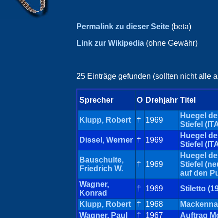
Permalink zu dieser Seite
(beta)
Link zur Wikipedia
(ohne Gewähr)
25 Einträge gefunden (sollten nicht alle
Sprecher
O
Drehjahr
Titel
Huegel de
Klupp, Robert
†
1969
Stiefel (IT
Huegel de
Dissel, Werner
†
1969
Stiefel (IT
Huegel de
Bauschulte,
†
1969
Stiefel (n
Friedrich W.
auf den P
Wagner,
†
1969
Stiletto (1
Konrad
Klupp, Robert
†
1968
Mackenna
Wagner, Paul
†
1967
Auftrag M