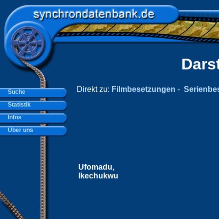
Dars
Direkt zu:
Filmbesetzungen
-
Serienbe
Suche
Statistik
Infos
Über uns
Ufomadu,
Ikechukwu