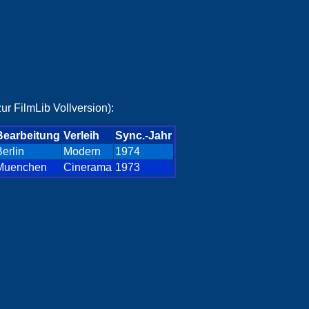
ur FilmLib Vollversion):
Bearbeitung
Verleih
Sync.-Jahr
erlin
Modern
1974
Muenchen
Cinerama
1973