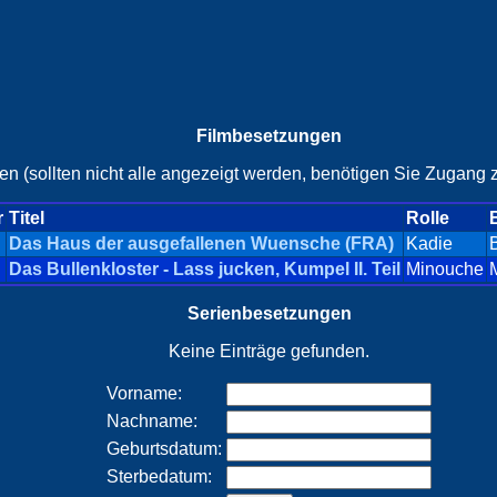
Filmbesetzungen
en (sollten nicht alle angezeigt werden, benötigen Sie Zugang z
r
Titel
Rolle
Das Haus der ausgefallenen Wuensche (FRA)
Kadie
B
Das Bullenkloster - Lass jucken, Kumpel II. Teil
Minouche
Serienbesetzungen
Keine Einträge gefunden.
Vorname:
Nachname:
Geburtsdatum:
Sterbedatum: