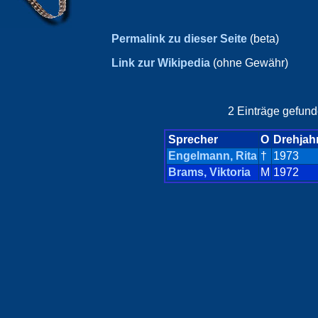
Permalink zu dieser Seite
(beta)
Link zur Wikipedia
(ohne Gewähr)
2 Einträge gefund
Sprecher
O
Drehjah
Engelmann, Rita
†
1973
Brams, Viktoria
M
1972