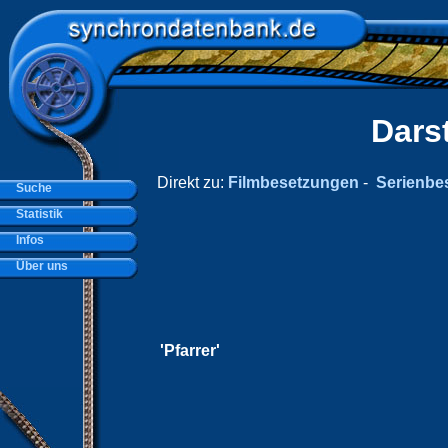
Dars
Direkt zu:
Filmbesetzungen
-
Serienbe
Suche
Statistik
Infos
Über uns
'Pfarrer'