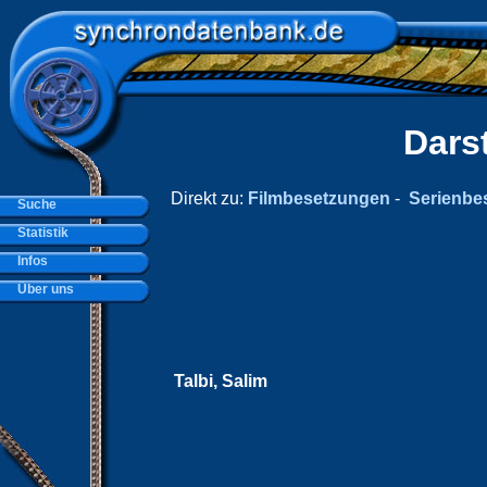
Dars
Direkt zu:
Filmbesetzungen
-
Serienbe
Suche
Statistik
Infos
Über uns
Talbi, Salim