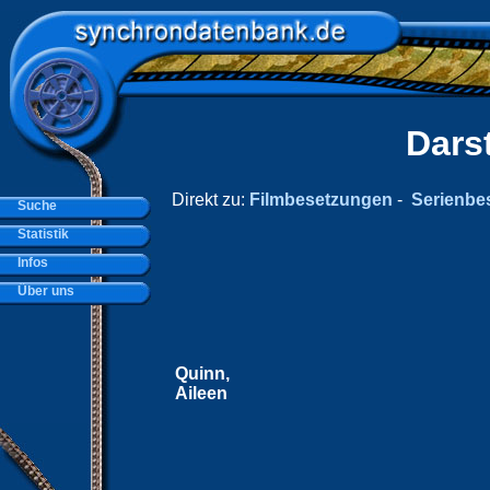
Dars
Direkt zu:
Filmbesetzungen
-
Serienbe
Suche
Statistik
Infos
Über uns
Quinn,
Aileen