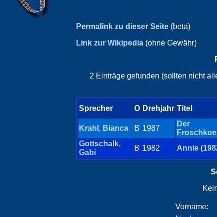
Permalink zu dieser Seite
(beta)
Link zur Wikipedia
(ohne Gewähr)
2 Einträge gefunden (sollten nicht a
Sprecher
O
Drehjahr
Titel
Der
Krahl, Bianca
B
1987
Froschkoe
Gottschalk,
B
1982
Annie (198
Gabi
S
Kei
Vorname: