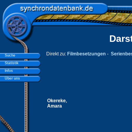
Dars
Direkt zu:
Filmbesetzungen
-
Serienbe
Suche
Statistik
Infos
Über uns
Okereke,
Amara