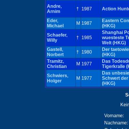
Andre,
†
1987
Action Hunt
Arnim
Eder,
Eastern Co
M
1987
Michael
(HKG)
Shanghai Pol
Schaefer,
†
1985
wuesteste T
Willy
Welt (HKG)
Gastell,
Der taetowie
†
1980
Norbert
(HKG)
Tramitz,
Das Todesdu
M
1977
Christian
Tigerkralle 
Das unbesi
Schwiers,
M
1977
Schwert der
Holger
(HKG)
S
Kei
Vorname:
Nachname: