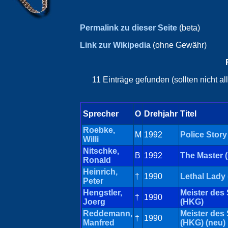
Permalink zu dieser Seite
(beta)
Link zur Wikipedia
(ohne Gewähr)
11 Einträge gefunden (sollten nicht a
Sprecher
O
Drehjahr
Titel
Roebke,
M
1992
Police Story
Willi
Nitschke,
B
1992
The Master 
Ronald
Heinrich,
†
1990
Lethal Lady
Peter
Hengstler,
Meister des
†
1990
Joerg
(HKG)
Reddemann,
Meister des
†
1990
Manfred
(HKG) (neu)