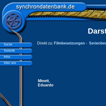
Dars
Direkt zu:
Filmbesetzungen
-
Serienbe
Suche
Statistik
Infos
Über uns
Minett,
Eduardo