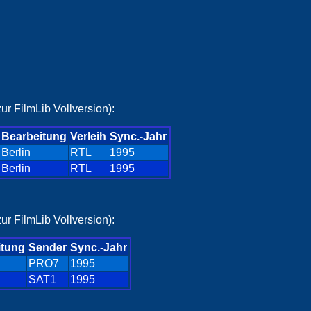
ur FilmLib Vollversion):
Bearbeitung
Verleih
Sync.-Jahr
Berlin
RTL
1995
Berlin
RTL
1995
ur FilmLib Vollversion):
itung
Sender
Sync.-Jahr
PRO7
1995
SAT1
1995