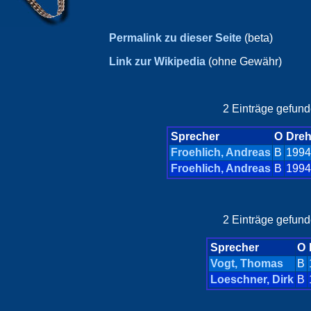
Permalink zu dieser Seite
(beta)
Link zur Wikipedia
(ohne Gewähr)
2 Einträge gefund
Sprecher
O
Dreh
Froehlich, Andreas
B
1994
Froehlich, Andreas
B
1994
2 Einträge gefund
Sprecher
O
Vogt, Thomas
B
Loeschner, Dirk
B