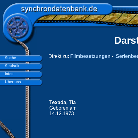
Dars
Direkt zu:
Filmbesetzungen
-
Serienbe
Suche
Statistik
Infos
Über uns
Texada, Tia
Geboren am
14.12.1973