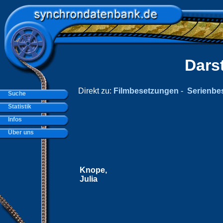
Dars
Direkt zu:
Filmbesetzungen
-
Serienbe
Suche
Statistik
Infos
Über uns
Knope,
Julia