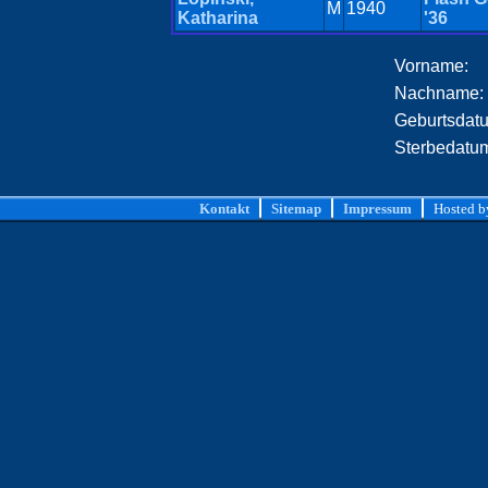
M
1940
Katharina
'36
Vorname:
Nachname:
Geburtsdat
Sterbedatu
Kontakt
Sitemap
Impressum
Hosted 