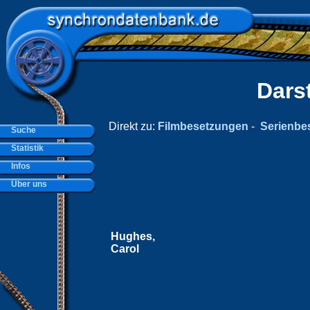
Dars
Direkt zu:
Filmbesetzungen
-
Serienbe
Suche
Statistik
Infos
Über uns
Hughes,
Carol